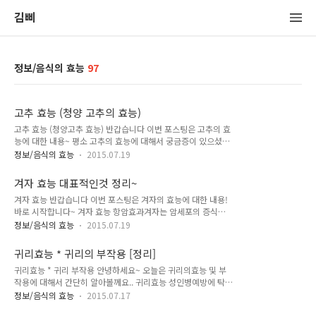
김삐
정보/음식의 효능
97
고추 효능 (청양 고추의 효능)
고추 효능 (청양고추 효능) 반갑습니다 이번 포스팅은 고추의 효
능에 대한 내용~ 평소 고추의 효능에 대해서 궁금증이 있으셨다
면 한번 읽어보시길.. 고추효능 * 청양고추 효능 감기에 걸렸을
정보/음식의 효능
2015.07.19
때 고추를 먹으라는 말이 있는데이말이 꽤나 근거가 있는 말이라
고 합니다고추에는 귤의 9배나 되는 비타민C가 풍부하게 함유
겨자 효능 대표적인것 정리~
되어 있을 뿐만 아니라인체의 발열을 도와주고 신진대사를 활발
겨자 효능 반갑습니다 이번 포스팅은 겨자의 효능에 대한 내용!
하게 하기때문에감기를 예방하고 치료하는데 도움이 된다고 합
바로 시작합니다~ 겨자 효능 항암효과겨자는 암세포의 증식을
니다 고추에 풍부한 비타민C는 피로회복에 좋으며고추의 매운
막아준다는 연구결과가 있다고 합니다 통증완화겨자는 상처에
맛은 위산의 분비를 촉진하고 식욕을 돋구기 때문에 평소 기력이
정보/음식의 효능
2015.07.19
바르면 통증을 완화시켜 주는 효과가 있다고 합니다신경통,타박
없고 힘이없을때 섭취하시면 인체에 활력을 불어넣어 준다고 합
통,견비통 등이 주 대상이 된다고 합니다 응혈제거겨자는 혈액순
니다 고추가 매운맛이 나는것은 '캡사이신'이라는 성분이 함유되
귀리효능 * 귀리의 부작용 [정리]
환에도 좋다고 합니다가슴에 응혈이 뭉쳐있다면 겨자를 바르면
어 있기 때문인데..이 성분이 암세포의 성장을 억제시..
귀리효능 * 귀리 부작용 안녕하세요~ 오늘은 귀리의효능 및 부
풀어지는 효과를 볼수있다고 합니다 폐강화겨자는 폐기능 강화
작용에 대해서 간단히 알아볼께요.. 귀리효능 성인병예방에 탁월
효과가 있어서 기관지 질환에도 좋다고 합니다 겨자의 주성분
귀리를 꾸준하게 섭취하시면 혈액순환에 좋다고 합니다.대부분
은..탄수화물 22%단백질 5%비타민 B1 0.70mg비타민 B2
정보/음식의 효능
2015.07.17
의 성인병은 혈액순환 장애로부터 시작됩니다.그러니 이를 예방
0.15mg 이상으로 겨자 효능 포스팅 마치도록 하겠습니다.