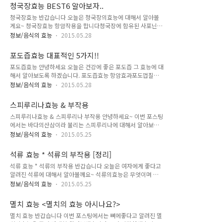
할수 있습니다또한 콜레스테롤 수치를 낮춰주는 효과도 있습니
청국장효능 BEST6 알아보자..
다. 빈혈개선에 탁월 빈혈은 철분부족으로 생기는 경우가 많은데
청국장효능 반갑습니다 오늘은 청국장의효능에 대해서 알아볼
귀리에는 철분이 풍부하게 함유되어 있습니다.그래서 빈혈개선
게요~ 청국장효능 항암작용을 합니다청국장에 함유된 사포닌,
에 좋습니다. 변비에 탁월 귀리에는 식이섬유가 풍부하게 함유되
파이탁신,제니스테인 등의 성분이 항암작용을해서 암을 예방하
어있는데 이는 장운동을 활발히 촉진시켜서배변을 도와줘 변비
정보/음식의 효능
2015.05.28
는데 도움이 된다고 합니다특히, 폐암,직장암,위암,전립선암 등
개선 및 예방에 좋습니다. 골다공증에 탁월 귀리에는 칼슘이 많
에 효과가 좋다고 합니다 노화방지효과청국장을 꾸준히 드시면
이 들어있어서 뼈건강에 좋다고 합니다.성장기 어린이들이 섭취
포도즙효능 대표적인 5가지!!
몸속에 쌓인 독소를 배출시켜주고특히 청국장에 함유된 비타민
시 성장발달에도 좋다네요~ 항암효과 귀리의 포로테아제라는 ..
포도즙효능 안녕하세요 오늘은 건강에 좋은 포도즙 그 효능에 대
E 성분이 항산화작용을해서 노화방지에 좋다고 합니다 변비에
해서 알아보도록 하겠습니다. 포도즙효능 항암효과포도껍질에
좋습니다청국장은 유산균과 섬유질이 풍부해서 변비 및 장건간
풍부한 안토시아닌 성분이 강력한 항산화 작용을 하고포도에 함
에 좋습니다또한 설사를할때 청국장을 드셔도 설사가 멎는 효능
정보/음식의 효능
2015.05.28
유된 레스베라트롤 성분이 암이 인체로 전이되는걸 막아주고세
이 잇다고 하네요 뼈건강에 좋아요청국장에는 뼈에좋은 칼슘이
포가 암세포로 변이되는걸 막아준다고 합니다 피부미용포도즙
풍부할뿐 아니라 칼슘의 흡수를 도와주는 제니스테인과 비타민k
스피루리나효능 & 부작용
을 꾸준히 드시면 신진대사가 활발해져서피부속에 있는 노폐물
성분이 풍부해골다공증 예방 및 어린이 성장발육에도 좋습니다
스피루리나효능 & 스피루리나 부작용 안녕하세요~ 이번 포스팅
을 배출시켜 주기때문에 맑고 깨끗한 피부를 만드는데 도움이 된
간건강에 좋..
에서는 바다의산삼이라 불리는 스피루리나에 대해서 알아보겠
다고 합니다또한 비타민,안토시아닌 성분이 노화방지에도 효과
습니다 스피루리나 효능 면역력 증진에 좋아요스피루리나는 면
적입니다 피부질환 개선포도는 피부속 노폐물 배출을 도와주기
정보/음식의 효능
2015.05.25
역기능,항진작용이 탁월해서 자주 드시면 몸의 면역력을 증진시
때문에이로 인해 기미,주근깨 등의 피부질환 개선에도 도움이 된
켜바이러스나 독성물질로부터 세포를 보호해 준다고 합니다 성
다고 합니다 혈관질환 개선포도는 혈관내 쌓여있는 노폐물을 배
석류 효능 * 석류의 부작용 [정리]
인병 예방에 좋아요스피루리나를 꾸준히 드시면 면역력을 향상
출시켜줘서 콜레스테롤 수치를 낮춰주고혈액순환을 좋게 만들
석류 효능 * 석류의 부작용 반갑습니다 오늘은 여자에게 좋다고
시켜줄뿐 아니라신진대사가 활발해지고 체내의 독소를 배출해
어서 혈관질환 ..
알려진 석류에 대해서 알아볼께요~ 석류의효능은 무엇이며 부
줌으로써고혈압,동맥경화 등 각종 성인병 예방에 스피루리나 효
작용은 없는지에 대한.. 석류 효능 피로회복 및 면역력개선에 좋
능이 있습니다 불면증에 좋아요스피루리나를 먹으면 숙면을 유
정보/음식의 효능
2015.05.25
습니다석류에는 미네랄,유기산,유적산이 풍부하게 함유되어 있
도하고 깊고 편안한 잠을 잘수있게 도와준다고 합니다 숙취해소
는데이는 혈액속 오염을 깨끗하게 개선시켜주고 세균이 침입하
에 좋아요스피루리나는 알콜을 분해시키는 작용이 탁월해 숙취
멸치 효능 <멸치의 효능 아시나요?>
더라도자연적으로 치유할수있도록 면역력을 높혀주는데 아주
해소에 좋다고 합니다 변비에 좋아요스피루리나는 각종 미네랄
멸치 효능 반갑습니다 이번 포스팅에서는 뼈에좋다고 알려진 멸
좋다고 합니다 갱년기에 좋습니다석류는 여성에게 좋은 호르몬
과 식이섬유가 풍부해서..