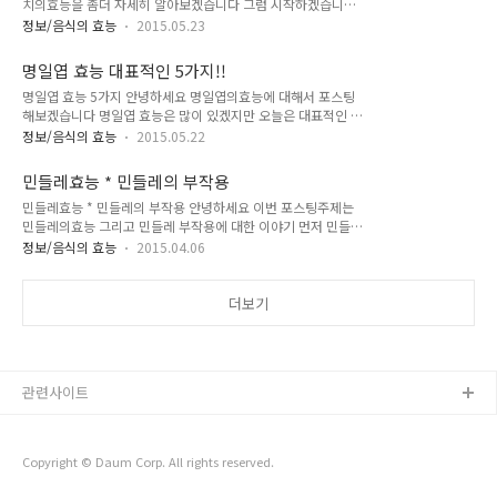
치의효능을 좀더 자세히 알아보겠습니다 그럼 시작하겠습니다
에스트로겐이 풍부하게 함유되어 있어서갱년기 극복에 아주 좋
멸치 효능 뼈건강에 좋습니다멸치하면 빼놓을수 없는 대표효능
습니다 피부미용에 좋습니다석류는 비타민C가 풍부해서 피부미
정보/음식의 효능
2015.05.23
이죠멸치는 칼슘,단백질이 풍부하게 들어있어서 뼈에 아주 좋습
용에 아주 좋습니다특히 주근깨,기미,잡티를 없애주는 효능이 있
니다 혈액순환에 좋습니다멸치에 함유되어 있는 타우린이 콜레
고콜라겐 합성을 촉진시켜서 탱탱한 피부를 유지하도록 도움을
명일엽 효능 대표적인 5가지!!
스테롤 수치를 낮춰주고혈압을 정상적으로 지켜줘서 혈액순환
줍니다 전립선암 예방에 좋습니다석류는 안토시아닌 항산화성
명일엽 효능 5가지 안녕하세요 명일엽의효능에 대해서 포스팅
에 아주 좋습니다 두뇌발달에 좋습니다멸치에 함유된 오메가
분이 함유되..
해보겠습니다 명일엽 효능은 많이 있겠지만 오늘은 대표적인 5
3,DHA가 두뇌발달에 좋습니다또한 뇌세포의 활성화를 도와줘
가지로 요약해 볼게요 명일엽의효능 당뇨에 좋아요명일엽은 인
서 기억력 향상에도 좋습니다 신경안정에 좋습니다우리몸속에
정보/음식의 효능
2015.05.22
슐린 분비를 촉진시켜서 체내의 인슐린 수치를 조절해 준다고 합
칼슘이 부족하면 평소보다 예민해지고 초조해지거나 짜증이 납
니다또한 명일엽에 함유되어 있는 프소탈렌이 혈당을 낮춰주는
니다이는 혈액이 잘흐르지 않으면서 혈액이 산성화 되기 때문인
민들레효능 * 민들레의 부작용
작용을 한다고 합니다 항암작용 효과명일엽에 함유된 쿠마린,칼
데 칼슘이 풍부한 멸치를 드시면 나아질수있습니다 뼈에 좋다는
민들레효능 * 민들레의 부작용 안녕하세요 이번 포스팅주제는
콘 성분이 암을 치료 및 예방하는데 도움을 준다고 합니다쿠마린
거 이외에도 멸치의 ..
민들레의효능 그리고 민들레 부작용에 대한 이야기 먼저 민들레
은 암세포가 혈관벽에 증식되는걸 막아주고칼콘은 암세포가 체
효능에 대해서 알아볼께요~ 민들레효능 간건강에 좋아요 민들
내에서 성장하는걸 막아준다고 합니다 피로회복에 좋아요명일
정보/음식의 효능
2015.04.06
레의 대표적인 효능입니다. 민들레의 함유된 콜린이라는 성분이
엽은 각종 비타민이 풍부하게 함유되어 있어서꾸준히 드시면 신
간세포의 손상을 치료,세포재생을 촉진시키며 간의 독성을 중화
진대사가 활발해지면서 피로회복에 아주 좋습니다 빈혈에 좋아
시켜 간건강에 좋다고 합니다. 민들레의효능 - 혈액순환에 좋아
더보기
요명일엽에 함유되어 있는 엽록소와 유기게르마늄이 체내의 혈
요 민들레에 함유된 리놀산이라는 성분이 혈관내에 쌓여있는 콜
액순환을 개..
레스테롤을 배출시켜주기때문에 혈관이 깨끗해 진다고 합니다.
혈액순환에 문제가 생기면 고혈압,동맥경화 등 성인병의 문제가
되는데 건강할때 잘 지키시기 바랍니다. 변비개선에 좋아요 민들
관련사이트
레는 소화를 촉진시키고 소화불량에도 좋다고 합니다. 모유촉진
에 좋아요 모유가 잘 나오지 않을때 민들레를 드시면 효능..
Copyright © Daum Corp. All rights reserved.