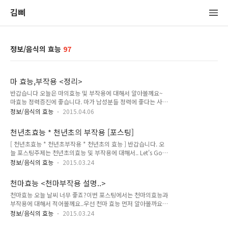
김삐
정보/음식의 효능
97
마 효능,부작용 <정리>
반갑습니다 오늘은 마의효능 및 부작용에 대해서 알아볼께요~
마효능 정력증진에 좋습니다. 마가 남성분들 정력에 좋다는 사실
아셨나요?각종 비타민과 필수아미노산이 풍부해서 꾸준히 드시
정보/음식의 효능
2015.04.06
면스테미너가 좋아지고 남성호르몬 분비가 활성화 된다고 하네
요 위에 좋습니다. 마의 뮤신이라는 성분이 위벽을 보호한다고
천년초효능 * 천년초의 부작용 [포스팅]
합니다.그래서 위경련이나 위궤양에 좋다고 하네요 마 효능 - 당
[ 천년초효능 * 천년초부작용 * 천년초의 효능 ] 반갑습니다. 오
뇨에 좋습니다. 마의 디아스타제라는 성분이 체내에서 포도당으
늘 포스팅주제는 천년초의효능 및 부작용에 대해서.. Let's Go!!
로 바껴 인슐린분비를 촉진시켜준다고 합니다.그래서 혈당을 낮
천년초효능부터 시작합니다. 천년초 효능 혈액순환 천년초를 꾸
춰준다고 하네요 폐에 좋습니다. 마의 디아스타제,단백질 등의
정보/음식의 효능
2015.03.24
준히 드시면 혈액순환 개선에 좋습니다.혈액순환이 좋아지면 손
성분이 폐에 좋다고 하네요 두뇌발달에 좋습니다. 마를 꾸준히
발저림 완화,각종성인병 예방 등에 효과를 보실수 있습니다우리
드시면 두뇌활동이 활발해져서 기억력이 좋아지고어르신들에게
천마효능 <천마부작용 설명..>
몸에서 가장중요한게 혈액순환이 잘되는겁니다.. 천년초의효능
는 치매 예방에도 좋다고 합니..
천마효능 오늘 날씨 너무 좋죠?이번 포스팅에서는 천마의효능과
- 피로회복 천년초는 만성피로 치료에도 좋으며 졸음을 쫓을때
부작용에 대해서 적어볼께요..우선 천마 효능 먼저 알아볼까요?
도 좋다고 합니다. 설사 및 변비치료 천년초는 우리몸의 장기들
천마효능 항암효과 천마를 꾸준히 섭취하시면 암 예방 및 치료에
을 진정시키는 효능이 있어서 설사나 변비 등 속이 안좋을때드시
정보/음식의 효능
2015.03.24
도움이 됩니다.천마는 체내의 암세포 증식을 억제할뿐 아니라 체
면 증상이 개선됩니다. 천년초의 효능 - 체질개선 천년초를 꾸준