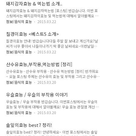
내에 암세포가 생기는걸 사전에 막아준다고 합니다.건조시킨 천
히 드시면 체질개선이 된다고 합니다.평소 기력이 약하신분들도
돼지감자효능 & 먹는법 소개..
마를 가루로 만들어서 물에타서 1회 한스푼씩(하루 3번) 드시면
기력회복에 도움을 받을수 있습니다...
돼지감자효능 & 돼지감자먹는법 [포스팅] 반갑습니다. 이번 포
됩니다. 천마 효능 - 뇌건강 천마를 꾸준히 먹으면 뇌기능을 활성
스팅에서는 돼지감자의효능 및 먹는법에 대해서 알아볼께요 돼
화시킨다고 합니다.특히 막힌 뇌혈관을 풀어주며 뇌졸증 예방 및
지감자는 귀화식물입니다.들판이나 야생에서 자라구요..요즘 당
뇌와 관련된 질병을 치료하는데 효과적이라 합니다. 중풍치료 중
정보/음식의 효능
2015.03.22
뇨에 좋다고 알려지면서 자연산을 채취하거나 재배해서 판매하
풍은 뇌이상으로 오는 질병입니다.위에서 언급했듯이 천마는 뇌
는 농가가 늘어나고 있다고 합니다. 돼지감자 효능 당뇨병에 굿!!
건강에 좋기때문에 중풍치료에도 도움이 된다고 합니다. 혈액순
질경이효능 <베스트5 소개>
돼지감자에는 쳔연 인슐린이라고 불리는 이눌린이 풍부하여인
환 천마는 혈관내 콜레스테롤을 제거해..
질경이효능 안내! 반갑습니다다들 주말 잘 보내고 계신가요?날
슐린 수치를 떨어뜨리는 효능이 있다고 합니다.실제로 돼지감자
씨가 너무 좋아서 나들이나가기 딱 좋은 날씨네요~이런날일수
만을 먹고서 당뇨를 완치한 사례가 있어서엄청나게 유명세를 타
록 건강한 먹거리를 많이 먹어야겠죠.오늘은 질경이의효능에 대
고있습니다. 돼지감자효능 - 뼈에도 굿!! 또한 돼지감자의 아눌
정보/음식의 효능
2015.03.22
해서 알아보겠습니다. Let's Go! 질경이 효능 간건강에 좋습니
린 성분이 뼈에 작용해서 뼈건강에도 좋다고 합니다. 돼지감자의
다 질경이는 알코올분해 능력이 뛰어나며 간의 피로를 풀어준다
효능 - 항산화작용 / 암예방 돼지감자에 포함되어있는 비타민C
산수유효능,부작용,먹는방법 [정리]
고 합니다.건조시킨 질경이를 달여서 먹거나 생잎을 즙으로 먹으
는 혈관을 깨끗하게 만들고폴리페놀은 암의 주원인이 되는..
산수유효능 - 산수유 부작용 - 산수유 먹는방법 [정리] 반가워요
면 좋다고 하네요. 질경이의 효능 - 변비해소에 좋습니다. 질경이
~ 오늘 포스팅 주제는 산수유의 효능 및 부작용 그리고 산수유먹
는 섬유질이 풍부해서 장운동을 활발하게 만들어준다고 합니다
는방법에 대한 내용입니다. 관심이 있으시다면 읽어주시길...^^
그래서 배변활동에 좋다고 하네요 다이어트에 좋습니다. 위에서
정보/음식의 효능
2015.03.20
산수유 효능에 대해서 알아보겠습니다. 정력에 좋아요 산수유는
언급한대로 질경이의 섬유질이 포만감을 높혀줘서 과식을 방지
신장을 좋게해서 정력을 증진시켜주는 효능이 있다고 합니다. 고
그래서 다이어트 식품으로 좋다고 합니다. 질경이 효능 - 눈건강
우슬효능 / 우슬의 부작용 이야기
혈압에 좋아요 산수유에는 칼륨이 많이 함유되어있는데 이는 고
에 좋습니다 질경이는 각막을 보호해주는 효능이 있..
우슬효능 / 우슬 부작용 반갑습니다. 이번포스팅에서는 우슬의
혈압에 좋다고 합니다. 산수유 효능 - 탈모,흰머리에 좋아요 산수
효능 및 부작용에 대해서 알아볼께요! 우슬 효능 관절염 개선 우
유의 추출물을 탈모환자 두피에 도포하니 그렇지 않은사람보다
슬뿌리의 엑크디손이라는 성분이 골격을 튼튼하게 만들어주고
탈락모가 적게 나왔다고 합니다또한 흰머리를 적게나게 하는 효
정보/음식의 효능
2015.03.20
근육의 수축 및 이완을 도와줘서 혈액내 불순물들을 제거해 소염
능도 있어서 탈모,흰머리에 좋다고 알려져 있습니다. 산수유효능
및 진통작용을 한다고 합니다. 이로 인해 퇴행성관절염이나 류마
- 빈혈에 좋아요 산수유의 철분성분이 철분부족으로 인한 빈혈
솔잎의효능 best7 정리!
티스에 좋다고 합니다. 우슬효능 - 요통개선 다들 요통한번씩 안
에 좋다고 합니다.평소 빈혈이 있으신..
솔잎의효능 best7 정리! 안녕하세요~ 이번 포스팅에서는 솔잎
겪어 보신분 없죠? 요통이 있으신분들이 우슬뿌리나 잎을 꾸준