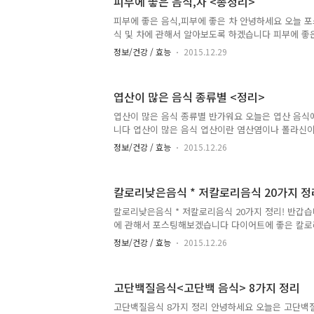
피부에 좋은 음식,차 <총정리>
이며 식욕을 돋구워 준다고 합니다 마늘 마늘을 찌거
에 5~6쪽씩 섭취해줍니다 마늘의 맵고 특이한 향이 
피부에 좋은 음식,피부에 좋은 차 안녕하세요 오늘 
을 늘려주고 혈당수치를 하락시켜 입맛이 살아나게 만
식 및 차에 관해서 알아보도록 하겠습니다 피부에 좋은
피망은 비타민A,C,E 등이 풍부하게 들어 있어서 피
정보/건강 / 효능
2015.12.29
드가 포함돼 있어서 신진대사 촉진피부를 윤택하게해
이 있다고 합니다독일 뒤셀도르프대학의 연구결과에 
민인 베타카로틴은 햇볕으로 인한 피부 화상을 완화
엽산이 많은 음식 종류별 <정리>
더욱 증진해 주는것으로 나타났다고 합니다 피부를 건
력한 항산화제인 베타카로틴과 리코펜 색소가 들어
엽산이 많은 음식 종류별 반가워요 오늘은 엽산 음
손상을 막아준다고 합니다자외선에 노출된 사람들이 1
니다 엽산이 많은 음식 엽산이란 염산염이나 폴라신
사와 함께 당근주스를 매일 2컵 ..
는 비타민B의 한 종류라고 합니다 뇌의 성장과 혈액
정보/건강 / 효능
2015.12.26
몸의 모든 기관의 능력을 향상시키며호르몬 생성과 
한 영양소입니다 엽산제의 하루 섭취 권장량은 400mcg
가장 대표적으로 시금치를 들수가 있습니다그 외에도
칼로리낮은음식 * 저칼로리음식 20가지 정
콜리,케일 등에도 많이 포함되어 있다고 합니다아래는 
함유량(μg) 입니다 완두콩 : 260 / 양배추 220 / 아
칼로리낮은음식 * 저칼로리음식 20가지 정리! 반갑
/ 케일 120 / 시금치 110 / 상추 120 / 쑥갓 100 / 옥
에 관해서 포스팅해보겠습니다 다이어트에 좋은 칼로리 
울토마토 - 100g - 16kcal 칼로리가 낮은 음식으
정보/건강 / 효능
2015.12.26
당 2kcal라고 합니다또한 방울토마토는 식이섬유가 
비에도 좋습니다비타민C와 비타민B가 많아서 혈액
다 2. 키위 - 100g - 54kcal 키위를 꾸준하게 
고단백질음식<고단백 음식> 8가지 정리
동에 도움이 된다고 합니다또한 소화효소인 안티니딘
분해를 돕는다고 합니다 3. 토마토 - 100g - 14kca
고단백질음식 8가지 정리 안녕하세요 오늘은 고단백질