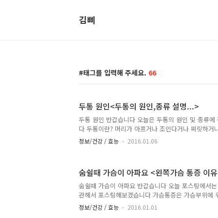
김삐
태그를 입력해 주세요.
66
두통 원인<두통의 원인,종류 설명...>
두통 원인 반갑습니다 오늘은 두통의 원인 및 종류
다 두통이란? 머리가 아프거나 조인다거나 찌릿하거
을 말하는데보통 두통은 혈관계,근육 수축으로 인한 
정보/건강 / 효능
2016.01.06
있고 가장 대표적인 두통은 혈관계 이상으로 인한 편두통
내외에는 통증을 유발 또는 감지하는 조직들이 있으며
이 올 때 두통이 발생한다고 합니다즉 두개강 내외의
숨쉴때 가슴이 아파요 <왼쪽가슴 통증 이유
어떠한 원인에 의한 압력,견인,변형되거나 염증에 의
은 경우라 할수있습니다 두통 종류 두통은 크게 3가
숨쉴때 가슴이 아파요 반갑습니다 오늘 포스팅에서는
다 1 . 긴장성 두통 신경성두통이나 근육수축성 두통
관해서 포스팅해보겠습니다 가슴통증은 가슴부위에 위
비뼈 등에 이상이 생겼을 때 주로 발생된다고 합니다
정보/건강 / 효능
2016.01.01
나타난다면 폐의 기능에 대한 평가도 함께 이루어져야