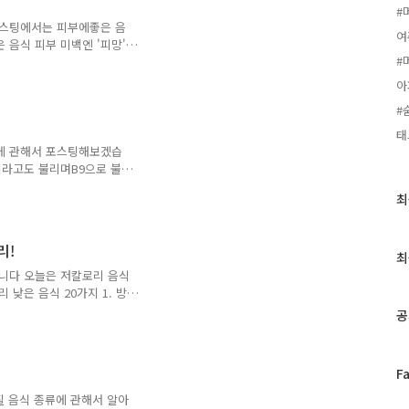
나 구운마늘로 만들어 식전
#
위장 점막을 자극해 소화액
포스팅에서는 피부에좋은 음
여
든다고 합니..
 음식 피부 미백엔 '피망'
#
부 미백에 좋으며카로티노이
 주름살을 감소시키는 효능
아
따르면 피망에 풍부한 비타
#
시켜주며비타민E가 효과를
강하게 '당근' 당근에는 강
태
 있어서자외선으로부터 피부
식에 관해서 포스팅해보겠습
0~12주 정도 정상적인 식
이라고도 불리며B9으로 불리
속의 적혈구를 만들고 우리
최
최
기초대사량을 높이는데 중요
근
 - 800mcg라고 합니다
글
 양배추,아스파라거스,브로
리!
과
주요 야채류의 100g 당
최
인
스파라거스 180 / 브로콜리 120
습니다 오늘은 저칼로리 음식
기
수수 8..
낮은 음식 20가지 1. 방
글
로 방울토마토의 칼로리는 1개
공
풍부해 다이어트에 좋고 변
순환과 피부관리에도 좋습니
먹으면 피부탄력과 원활한 배변활
페
F
이 있어서 불필요한 체지방
이
l 토마토 1개의 칼로리는
 음식 종류에 관해서 알아