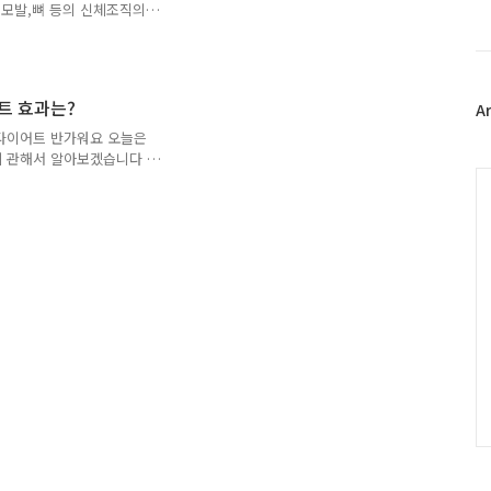
스
.밥한공기가 ..
북
습니다 근육량,탈모예방 및
트
즐겨드시는것으로도 많은 도움
위
관해서 알아보겠습니다 닭가
터
,근육을 만드는분들에게 꾸
트 효과는?
플
A
백질이 23g이 들어있는 고
러
,철분,불포화지방산이 풍부
 다이어트 반가워요 오늘은
그
g의 단백질이 들..
에 관해서 알아보겠습니다 바
인
C
울토마토는 100g당
 덕분에 낮은 칼로리로도 포
있는 식이 섬유가 장 운동
효과 방울토마토에 함유되어
다 하버드대 연구결과에 의
 효과를 보였으며 췌장을 비
합니다 안티에이징 방울토마