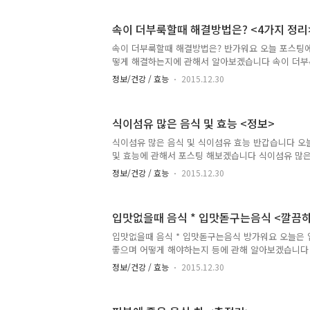
께 있을 경우 심혈관질환일 가능성이 높아지므로 심
가가 필요하다고 합니다 숨쉴때 가슴이 아파요 증상, 
속이 더부룩할때 해결방법은? <4가지 정리
협심증과 심근경색 등의 관상동맥질환과 부정맥,심근
나타날 수 있는 증상이라고 합니다 또한 소화기계통
속이 더부룩할때 해결방법은? 반가워요 오늘 포스팅
이 원인이 되어 발생하기도 합니다 숨쉬기가 힘든 증
떻게 해결하는지에 관해서 알아보겠습니다 속이 더부
서 나타날 수 있는 증상이며 그..
쉬운 방법은 약국에서 소화제를 사먹는방법입니다소화
정보/건강 / 효능
2015.12.30
부룩 해졌을때 효과가 좋으며만약 만성적이라면 소화
않는다고 합니다또한 급체로 인한 소화불량은 소화제
으니 다양한 가능성을 열어둬야 하고급체로 인한 더
식이섬유 많은 음식 및 효능 <정보>
소상혈을 따면서 해소할수가 있다고 합니다 가벼운 
속 움직여 줘야 합니다오랜시간 앉아 있었다면 위장 
식이섬유 많은 음식 및 식이섬유 효능 반갑습니다 오
가 잘 안되는 음식물이 들어갔으니어쩌면 더부룩한게
및 효능에 관해서 포스팅 해보겠습니다 식이섬유 많은 
일단 밥먹고 눕거나 앉는건 최대한 피하는게 좋으..
배추 양배추에 풍부한 식이섬유는 장건강과 다이어트
정보/건강 / 효능
2015.12.30
이섬유는 장운동을 활발하게 하고 변비와 과민성장증
합니다 또한 오랫동안 쌓인 노폐물과 독소,중금속 등
애호박 애호박은 식이섬유가 풍부하고 열량이 낮아
입맛없을때 음식 * 입맛돋구는음식 <깔끔하
좋습니다 또한 레시틴이 풍부해서 치매예방과 두뇌개
쌈채소로 많이 즐기는 케일도 식이섬유가 풍부하다고
입맛없을때 음식 * 입맛돋구는음식 방가워요 오늘은 
높은데 이는 면역력을 강화시키고 동맥경화를 예방하
좋으며 어떻게 해야하는지 등에 관해 알아보겠습니다 귤껍질차(진피차) 귤껍
파프리카 파프리카는 고추의 변종으로, ..
20~30g을 물에 달여 매일 2~3회 식사시간 사이마
정보/건강 / 효능
2015.12.30
분비량을 늘리고 소화촉진을 해주며 위장질환이 있을
합니다 생강 생강을 빻아 생강즙을 낸뒤 티스푼으로 한
시간 사이에 먹어줍니다 생강의 매운맛이 위액분비를