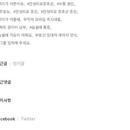
머리가 아픈이유,
#만성피로증후군,
#두통 원인,
주효능,
#만성피로 증상,
#만성피로 증후군 증상,
머리가 아플때,
무직자 모바일 즉시대출,
파트 관리비 납부,
#숨쉴때 통증,
숨쉴때 가슴이 아파요,
부동산 임대차 계약서 양식,
그를 입력해 주세요.,
근글
인기글
근댓글
지사항
acebook
Twitter