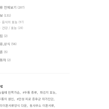
류 전체보기
(207)
정보
(131)
음식의 효능
(97)
건강 / 효능
(28)
알림
(2)
융,상식
(56)
이혼
(5)
자동차
(2)
ag
숨쉴때 왼쪽가슴,
#두통 종류,
파김치 효능,
두통의 원인,
#만성 피로 증후군 자가진단,
의이혼서류양식 다운,
동사무소 이혼서류,