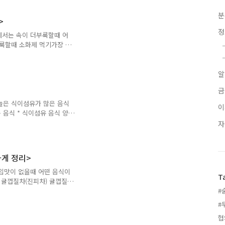
혈관질환에 대한 정확한 평
원인은? 먼저, 가슴통증은
분
>
질환 및 대동맥질환 등에서
의 질환,흉곽의 근골격계질환
에서는 속이 더부룩할때 어
상의 경우 모든 심장질환에
룩할때 소화제 먹기가장 손
제의 경우 갑자기 속이 더
제는 임시 방편 밖에 되지
가 말을 듣지 않을수가 있
부룩함은 엄지손가락에 있는
금
활동속이 더부룩할 때는 계
운동도 둔화가 되어서 소화
늘은 식이섬유가 많은 음식
 당연한 것일지도 모릅니다
음식 * 식이섬유 음식 양
에 효과적이라고 합니다 식
후군,치질 등을 예방한다고
을 배출 시켜준다고 합니다
서 다이어트식품으로 인기가
게 정리>
발에 좋다고 합니다 케일
 합니다 베타카로틴 함량도
입맛이 없을때 어떤 음식이
T
는 효과도 좋다고 합니다
질
다 마셔줍니다 귤껍질은 위액
#
때 입맛을 돋구어 준다고
#
숟갈씩 매일 1~2회 식사
협
 늘리고 장의 흡수력을 높