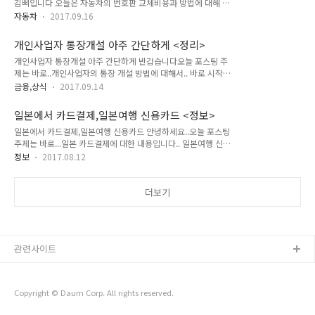
김삐입니다 오늘은 자동차의 번호판 교체비용과 방법에 대해 아
하게 나뉘고 있습니다 그에 따른 증빙 서류도 다르니 유의하시구
주 간단히 살펴보도록 하겠습니다 번호판 훼손이라던지 녹색 번
요.. 학생이나 주부님들의 경우라면? 신분증만 지참해서 은행에
자동차
2017.09.16
호판 중고차 구입 등 다양한 이유로 자동차 번호판을 교체하게
가시면 통장을 만들수 있습니다금액이 제한되는 소액거래통장
됩니다 이때 어디서 어떻게 하고 비용은 얼마나 드는지 살펴볼께
만 가능.. 일일한도가 atm기기 이용시 30만원창구를 이용할시
개인사업자 통장개설 아주 간단하게 <정리>
요 일단 준비물은.. 신분증 , 자동차등록증 (본인이 아닐 경우 위
100만원 한도내에서 사용해야 하는 제한이 있지만 거래..
개인사업자 통장개설 아주 간단하게 반갑습니다오늘 포스팅 주
임장과 차량명의자의 신분증이 추가로 필요) 준비물을 챙기고
제는 바로..개인사업자의 통장 개설 방법에 대해서.. 바로 시작합
자동차등록사업소를 방문합니다. 자동차등록사업소는 각 지역
니다 요즘에는 예전과는 달리..통장을 쉽게 만들수가 없습니다아
마다 있습니다 구청 혹은 시청에 있는데 정확한 위치는 해당 지
금융,상식
2017.09.14
무래도 각종 사건,사고 때문이죠.. 그래서 통장개설 목적별 준비
역의 검색을 통해 다시한번 체크 해보시구요.. 번호판 교체를 위
물이 필요합니다 일단 블로그 내용은 참고만 하시고정확한 내용
해서는 주민등록등본상 주소지의 관할 관공서로 가야합니다 차
일본에서 카드결제,일본여행 신용카드 <정보>
은 해당 은행에 문의해보시고방문하신다면.. 혹시 모를 헛걸음을
번호판 교체 방법은... 번호판 탈거 -> ..
일본에서 카드결제,일본여행 신용카드 안녕하세요..오늘 포스팅
피하는데 도움이 될듯합니다 기본적으로 사업자통장개설의 경
주제는 바로...일본 카드결제에 대한 내용입니다.. 일본여행 신용
우 신분증사업자등록증도장(사인으로 대체 가능)임대차 계약서
카드 결제 우리나라는 카드이용이 매우 대중화되어있죠..근데 일
이렇게 필요합니다 은행마다 조금의 차이가 있을수 있고또한 주
정보
2017.08.12
본은 그렇지 않습니다아직도 현금사용 비중이 매우 높습니다..
거래은행이라면아무래도 좀 더 수월할 수 있습니다 반대로 몇몇
2015년도 자료인데..80%이상이 현금을 사용합니다놀랍지 않
은행에서는거래내역서,매입 영수증 등첨부서류들을 요구할수도
나요? 그런데 관광객이 많은도쿄나 오사카에서는 카드 이용률이
더보기
있습니다 복잡해보이긴 해도서류만 잘 챙겨가신다면크게 어..
높다고 합니다 일본여행 카드결제 이용하시면 됩니다..이때 현지
화로 결제하면 수수료를 조금 아낄수 있다고 합니다 해외에서 카
드결제할때 알아두면 좋은 8가지
https://banksalad.com/contents/6 혹시 일본여행 신용카드
관련사이트
조금더 살펴보고 싶다면 한번 읽어보면 좋을거 같네요 저역시 일
본여행을 3번정도 다녀왔는데아무 생각없이 카드는 ..
Copyright © Daum Corp. All rights reserved.