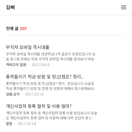
김삐
전체 글
207
무직자 모바일 즉시대출
무직자 모바일 즉시대출 안녕하십니까 글쓴이 강정민입니다 오
늘 포스팅 주제는 바로 무직자 모바일 즉시대출 알아보기 바로
시작합니다. 읽어보시고 도움이 되었으면 좋겠습니다. 과거 몇년
카테고리 없음
2021.04.10
전만하더라도 무직자가 제1금융권 은행에서 대출 받는다는건
굉장히 어려운 일이었지만 요즘에는 모바일 비대면 대출상품이
풍차돌리기 적금 방법 및 장,단점은? 정리..
늘어남으로써 소액 정도는 어렵지 않게 가능합니다 어떤 상품이
풍차돌리기 적금 방법 및 장,단점은? 정리.. 반갑습니다 오늘은
있는지 한번 살펴보겠습니다 우리은행 위비뱅크 비상금상품 직
적금 풍차돌리기 방법 및 장점 및 단점에 대해서 포스팅해보도록
업이나 소득에 관계없이 통신정보를 활용해서 진행을 해주는 상
하겠습니다 바로 시작합니다~ 예나 지금이나 목돈을 모으기 위
품으로 통신 3사 sk, kt, lg u+를 이용중이라면 누구나 신청할 수
금융,상식
2017.10.14
해서는 예,적금만한게 잘 없습니다. 오늘은 적금을 조금 재미나
있으며, 최저 연 3.79%로 최대 300만원까지 가능합니다. 금리
게 들수있는 풍차돌리기 방법에 대해 설명하려 합니다 풍차돌리
는 변동금리이기 때문에 실제로 적용되는 금리를 확인하고 싶은
개인사업자 등록 절차 및 비용 얼마?
기 적금 방식은 간단합니다 매달 1년짜리 적금을 드는겁니다 이
분들은 영업점에 전화문의해보는 것이 좋..
개인사업자 등록 절차 및 개인사업자 등록 비용 반갑습니다 오늘
게 1년 로테이션 구조입니다 그럼 2018년 1월에는 2017년 1월
은 개인사업자의 등록 절차 및 비용에 대해 아주 간단히 포스팅
짜리 적금 만기가 되는거죠.. 그리고 또 들고.. 2018년 2월에는
해보겠습니다 개인사업자 등록 절차 몇년전만 하더라도 개인사
2017년 2월짜리 만기.. 그리고 또 들고.. 매달 적금 만기가 도래
알림
2017.10.14
업자를 등록하기 위해서는 무조건 세무서에 방문해야 했는데 이
하는겁니다 이는 만기의 기쁨을 느낄수 있어서 자극제가 되기도