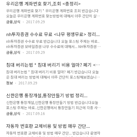
제는 인터넷을 통해서도 가능하네요~ 잘 모르겠다 싶으면 방문
합니다. 그냥 적금을 넣어놓으면 성취감 느끼는게 쉽지 않거든요
우리은행 계좌번호 찾기,조회 <총정리>
하시는게 여러모로 편합니다 도움도 받을수 있구요 블로그 설명
그래서 해지하기..
우리은행 계좌번호 찾기 * 우리은행 계좌번호 조회 반갑습니다
보고 할수있겠다 싶으면 인터넷으로 진행하시면 되겠네요~ 개
오늘은 우리은행 계좌번호 찾는방법에 대해서 아주 간단히 살펴
인사업자의 경우 일반사업자와 간이과세자로 나눌 수 있습니다
보도록 하겠습니다 우선 계좌번호는 통장 첫페이지에 적혀져 있
일반사업자와 간이과세자의 차이는 직전년도 매출이 4,800만
금융,상식
2017.09.29
는데 통장을 잃어버렸다거나 찾지 못할때 혹은 밖에 있는데 계좌
원에 미달이면 간이과세자로 등록 가능 하다는것 입니다. (연 매
번호가 필요할때.. 다양하게 조회해볼수 있습니다 우선 우리은행
출액이 4,800만원 이하라도 도심에서 영업을 하는 사업자나 부
nh투자증권 수수료 무료 <나무 평생무료> 정리...
홈페이지에 접속하시면 됩니다 전계좌조회 하기 이러면 계좌번
동산매매업, 부동산임대업 등은 제외) 시작하려는 사업의 ..
nh투자증권 수수료 무료 반갑습니다 오늘 포스팅 주제는 바로..
호를 조회할수 있습니다 그다음 신분증이 있다면 우리은행에 방
nh투자증권 모바일증권 나무 수수료에 대해서... NH투자증권 나
문하셔서 물어보시면 됩니다 또한 체크카드를 소지중이라면
무 평생무료수수료 NH투자증권의 모바일증권 '나무'에서 업계
atm기기에서 계좌번호를 확인할수 있습니다 마지막으로 '계좌
금융,상식
2017.09.29
최초로 국내 주식 거래시 수수료를 평생 받지 않는 '나무 국내주
정보통합관리서비스' 홈페이지를 활용하는겁니다 이 사이트에
식 평생무료 이벤트'를 2017년 8월 28일 ~ 10월 31일까지 시
들어가셔서 정보를 입력하시면 본인의 모든 계좌를 확인할수 있
침대 버리는법 * 침대 버리기 비용 얼마? 폐기 <
행한다고 합니다 이벤트는 스마트폰으로 계좌를 개설한 최초 신
습니다 계좌번호 찾기에도 좋지만 여러곳에 잔액확인하기도 좋
정리>
침대 버리는법 * 침대 버리기 비용 얼마? 폐기 반갑습니다 오늘
규 고객 대상입니다 이벤트 기간내 개설한 계좌만을 대상으로 하
습니다..
은 침대 버리는 방법에 대해서 아주 간단히 포스팅해보겠습니다
는 한시적 이벤트구요~ 평생 무료 수수료가 적용되는 상품은 거
침대 폐기 * 침대 버리는 비용 침대의 경우 이사를 가거나 완전
래소,코스닥,코넥스 시장에 상장된 국내주식(ETF, ELW, ETN 포
정보
2017.09.29
부셔지지 않는한 거의 잘 버리지 않습니다 그래서 몇년에 한번
함)입니다 모바일증권 나무 온라인 거래 매체(나무 앱, 나무HTS,
버릴까 말까죠.. 그래서 어떻게 버려야되는지 매우 궁금하실겁니
나무 홈페이지) 거래시 적용되며 유관기관 제비용 제외된다고
신한은행 통장개설,통장만들기 방법 정리...
다 간단하게 분류해 본다면.. - 구청에 신고하고 버리기 - 고물상
합니다 htt..
신한은행 통장개설,신한은행 통장만들기 방법 반갑습니다오늘
이용 - 나눔 하기 보통 폐기물 스티커를 구매해서 버립니다 아파
포스팅 주제는 바로..신한은행에서 통장만들기 최근에 각종 사
트의 거주중이라면 경비실에 문의해보시면 됩니다 관리사무소
건,사고로 인해통장만들기가 힘들어진거 다들 아시죠?그리고 통
나 중앙경비실에 스티커를 팔거든요 그걸 구매해서 부착후 버리
금융,상식
2017.09.16
장 종류에 따라 서류가 요구되기도 하구요오늘은 신한은행은 어
면 됩니다 주택의 경우 보통 슈퍼에서 구매할수 있습니다 안판다
떻게 적용되는지한번 살펴보도록 하겠습니다 신한은행 거래 목
면 주민센터에서 구매하시면 됩니다 참고로 스티커가 붙혀져 있
자동차 번호판 교체비용 및 방법 매우 간단...
적별 증빙서류 다른 은행들도 크게 다르지 않을겁니다 목적에 따
지 않다면 수거업체에서 수거해가지 않습..
자동차 번호판 교체비용 및 방법 매우 간단... 반갑습니다 운영자
라 급여 계좌,법인,모임 계좌공과금 이체 계좌,알바 계좌 등다양