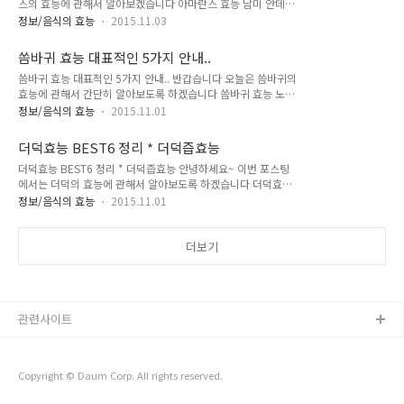
스의 효능에 관해서 알아보겠습니다 아마란스 효능 남미 안데스
시켜 준다고 알려져 있습니다또한 이뇨작용으로 인해서 요로결
고산지대에서 주로 자라고영양성분이 풍부하게 함유되어 있어
석과 몸이 잘붓는분들에게 효과가 좋습니다 뼈건강에 좋습니다
정보/음식의 효능
2015.11.03
서 신이 내린 작물이라 불리는 아마란스의 효능에 관해서 알아보
토사자는 칼슘이 풍부해서 뼈건강에도 좋은 역할을 합니다성장
겠습니다 아마란스에는 비타민,단백질,스쿠알렌,폴리페놀,타우
기 어린이나 나이드신 어르신들의 뼈건강에 도움이 될 수 있습니
씀바귀 효능 대표적인 5가지 안내..
린,라이신칼슘,아미노산,철분,인 등이 풍부하게 함유되어 있으며
다또한 토사자는 세포의 생성에 중요한 성분이 되는 인이 풍부해
씀바귀 효능 대표적인 5가지 안내.. 반갑습니다 오늘은 씀바귀의
단백질,탄수화물,지방 등의 3대영양소 등을 균형있게 가지고 있
서칼..
효능에 관해서 간단히 알아보도록 하겠습니다 씀바귀 효능 노화
어서완전식품에 가깝다고 알려져 있습니다 아마란스 효능 성인
방지에 좋습니다 씀바귀에는 노화억제,항산화기능을 가지고 있
병 예방에 좋습니다아마란스에는 식물성 콜레스테롤이 함유되
정보/음식의 효능
2015.11.01
는 시나로사이드 성분을 다량 함유하고 있어요 면역력을 증진시
어 있어서혈중 콜레스테롤 수치를 낮춰주고신진대사 촉진 및 혈
켜 줍니다 씀바귀를 꾸준히 복용하실 경우 항산화 작용효과를 볼
액순환을 원활하게 하는 효과가 있어서성인병 예방 및 개선에 효
더덕효능 BEST6 정리 * 더덕즙효능
수 있는데 이는 체질개선이나 각종 알레르기에 치료효과가 있다
능이 좋습니다 당뇨에 좋습니다밥을 지을때 아마란스씨를 넣어
더덕효능 BEST6 정리 * 더덕즙효능 안녕하세요~ 이번 포스팅
고 합니다 시력향상에 좋습니다 씀바귀는 비타민A를 다량 함유
서..
에서는 더덕의 효능에 관해서 알아보도록 하겠습니다 더덕효능
하고 있는데 이 성분이 시력회복에 매우 좋은 영양소입니다 씀바
BEST6 정리 * 더덕즙효능 더덕은 예전부터 식용된 식물로 고려
귀를 꾸준히 드시면 시력향상을 기대할수 있으며 잦은 업무나 스
정보/음식의 효능
2015.11.01
도경에서는 “관에서 매일 내놓는 나물에 더덕이 있는데 그 모양
트레스때문에 생길 수 있는 시력감퇴에도 좋은 영향을 줍니다 항
이 크며 살이 부드럽고 맛이있다 이것은 약으로 쓰는것이 아닌것
암,항알레르기 효과가 있습니다 씀바귀에는 항암작용을 일으키
같다”라고 하였다고 합니다 중국에서는 더덕을 약으로 쓰는데
더보기
는 알리파틱 성분을 포함하고 있어서 암세포 증식에 관한..
우리나라에서는 평소의 식품으로 쓰고있음을 지적하는것이다
또 증보산림경제에 2월에 옮겨 심는다는 말이 나오는것으로 보
아 자연산만으로는 모자라서 재배를 하기도 한것으로 여겨집니
다 더덕은 어린잎을 삶아서 나물로 만들어 먹거나 쌈으로 먹기도
관련사이트
하며 뿌리는 고추장장아찌,생채,자반,구이,누름적,정과,술 등을
만든다고 합니다 특히 햇더덕을 얇게저며 칼 등으..
Copyright © Daum Corp. All rights reserved.