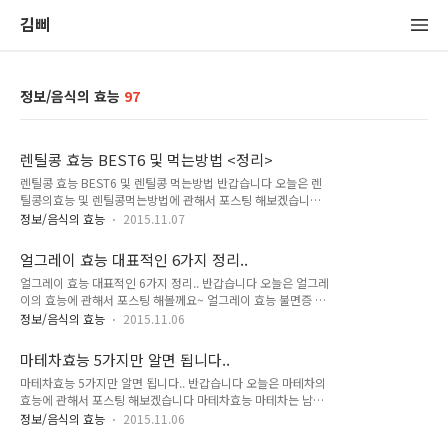
김삐
정보/음식의 효능
97
렌틸콩 효능 BEST6 및 먹는방법 <정리>
렌틸콩 효능 BEST6 및 렌틸콩 먹는방법 반갑습니다 오늘은 렌
틸콩의효능 및 렌틸콩먹는방법에 관해서 포스팅 해보겠습니다
바로 시작할께요~ 렌틸콩의 효능 다이어트에 효과적렌틸콩의
정보/음식의 효능
2015.11.07
대표적인 효능이죠여러 연예인들에 의해서 우리에게 유명해졌
지만 원래 세계5대식품으로 선정될 만큼 효능을 입증받은 식품
얼그레이 효능 대표적인 6가지 정리..
입니다단백질 함유량이 많고 콜레스테롤 수치를 낮춰줘서 건강
얼그레이 효능 대표적인 6가지 정리.. 반갑습니다 오늘은 얼그레
하게 살을 빼는데 도움을주고 특히나 임산부,여성들에게 좋은 식
이의 효능에 관해서 포스팅 해볼께요~ 얼그레이 효능 불면증 해
품이라고 합니다 식이섬유가 풍부슈퍼곡물에 대한 관심이 많은
소에 좋습니다얼그레이는 정신을 안정시켜주는 효능이 있습니
데 곡물중 식이섬유가 많은것은 귀리인데 렌틸콩은 귀리보다 2
정보/음식의 효능
2015.11.06
다이 덕분에 스트레스나 신경과민이 있다면 얼그레이 한잔이 도
배나 많은 식이섬유를 함유하고 있다고 합니다고구마에는 10배,
움이 됩니다불면증은 보통 스트레스를 많이 받고신경이 예민한
바나나보다 12배나 많은 식이섬유를 함유한 렌틸콩은 다이어트
마테차효능 5가지만 알면 됩니다..
분들에게 쉽게 나타나기 쉬운데얼그레이는 정신안정에 도움이
효능은 물론 몸의 신진대사와 소화촉진을 도와서변비에 좋고 콜
마테차효능 5가지만 알면 됩니다.. 반갑습니다 오늘은 마테차의
되기 때문에 불면증 및 릴렉스에 얼그레이의효능이 좋습니다 고
레스..
효능에 관해서 포스팅 해보겠습니다 마테차효능 마테차는 남미
혈압 개선에 좋습니다얼그레이에 들어있는 플라보노이드 성분
의 녹차로 불리며다이어트,변비예방,노화예방,우울증,불면증 치
이 혈압을 낮춰주는데 도움을 주기때문입니다 다이어트에 좋습
정보/음식의 효능
2015.11.06
료에 효과가 뛰어나다고 합니다특히 여성분들에게 많은 사랑을
니다얼그레이는 지방분해 효능이 있기때문에 지방이 쌓이는걸