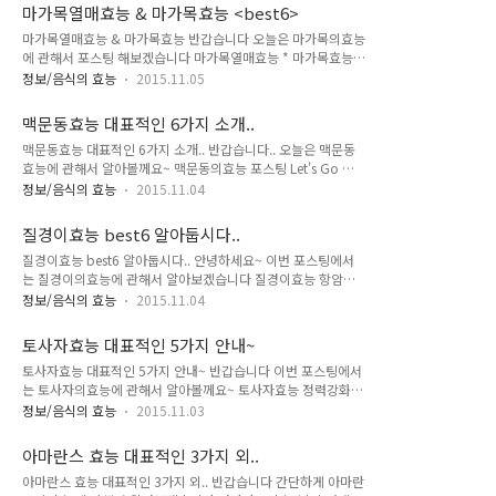
받고있는 세계적인 기호음료 중 하나입니다 그럼 마테차의효능
최대한 억제해주며 소화 촉진에도 좋은 역할을 한다고 합니다 이
마가목열매효능 & 마가목효능 <best6>
에 관해서 자세히 알아볼까요? 다이어트 효과마테차에는 클로로
뇨작용을 합니다얼그레이에는 몸속 노폐물을 제거해주고이뇨를
마가목열매효능 & 마가목효능 반갑습니다 오늘은 마가목의효능
겐산이라는 성분이 함유되어 있는데 이는 지방대사를 도와서 체
촉진해 원활한..
에 관해서 포스팅 해보겠습니다 마가목열매효능 * 마가목효능
지방 분해를 활성화시킨다고 합니다또한 대표적인 마테차의 효
마가목은 쌍떡잎식물 이판화군 장미목 장미과의 낙엽소교목이
능이 바로 식욕억제 효과입니다마테차에는 미네랄과 비타민 등
정보/음식의 효능
2015.11.05
라고 합니다 특히 기관지에 좋다고해서 알려진 식물이라고 합니
의 필수영양소가 풍부하게 함유되어 있어서식전 마테차를 마시
다 주로 열매와 나무껍질을 약용으로 쓴다고 알려져 있습니다 마
면 포만감을 빨리 느끼도록 해줘서 식욕을 조절할수 있는 장점이
맥문동효능 대표적인 6가지 소개..
가목열매효능 & 마가목효능 기관지에 좋습니다 마가목의 대표
있습니다마테차를 마시면 입안이 개운해져 식욕도 사라지고 지
맥문동효능 대표적인 6가지 소개.. 반갑습니다.. 오늘은 맥문동
적인 효능은 바로 기관지에 좋다는 겁니다 마가목나무의 열매를
방의 분..
효능에 관해서 알아볼께요~ 맥문동의효능 포스팅 Let's Go 맥
달인 물을 꾸준히 먹으면 기관지가 건강해지고 천식과 비염,가래
문동효능 맥문동의 사포닌 성분은 탁월한 진해거담작용을 하기
등에 효과가 좋으며 면역력을 높여주는데 아주 탁월하다고 합니
정보/음식의 효능
2015.11.04
때문에평소에 가래가 자주 끓는분들이 맥문동을 드시면 가래를
다 폐결핵 개선에 좋습니다 마가목 나무의 줄기와 껍질을 우려낸
효과적으로 제거해주며 기침을 멎게 하는데 효능이 있다고 합니
물을 매일 꾸준히 먹으면 폐를 건강하게 만들어줘서 폐결핵과 같
질경이효능 best6 알아둡시다..
다 맥문동은 폐 건강을 유지하고 보해주는 효능이 있어서평소 흡
은 폐질환 또한 예방할수 있다고 합니다 이뇨작용 촉진에 효..
질경이효능 best6 알아둡시다.. 안녕하세요~ 이번 포스팅에서
연이 잦으시거나 폐결핵을 비롯한 폐관련 질환을 예방하고 치료
는 질경이의효능에 관해서 알아보겠습니다 질경이효능 항암효
하는데 큰 도움이 되며만성 기관지염을 비롯한 호흡기 질환치료
과질경이를 포함한 국산 산나물은 활성산소를 억제하고 발암물
에 좋다고 합니다 맥문동은 자양강장 효능이 있어서 평소 기가
정보/음식의 효능
2015.11.04
질의 활성률을 80%이상 억제하는 항암효과가 있다고 합니다 콜
허하고 맥이 약하며 몸히 허약한 체질을 개선해주며감기 등과 같
레스테롤 감소질경이에 풍부하게 함유되어 있는 저분자방향 성
은 잔병치례가 심한분들께 큰 도움이 된다고 합니다 평소 소변이
토사자효능 대표적인 5가지 안내~
분이 강력한 항산화 효과와 식이섬유,펙틴이 풍부하게 들어있어
잘 나오지 않거나이뇨후에 잔뇨감에 불편해 하시..
토사자효능 대표적인 5가지 안내~ 반갑습니다 이번 포스팅에서
체내에 있는 활성산소를 제거하고 동맥경화와 지방간,고지혈증
는 토사자의효능에 관해서 알아볼께요~ 토사자효능 정력강화에
등의 성인병을 예방해 주는 효능을 가지고 있다고 합니다 간건강
좋습니다 남자에게 좋다고 알려져있는 토사자는 신장의 기능이
질경이차 또는 질경이를 즐겨먹으면 만성 간염,간에 열이 올라
정보/음식의 효능
2015.11.03
좋지않아 생길 수 있는 성교불능증 및 몽정을 자주하는 분들에게
눈이 충혈됐을때간의 열로 인해서 아토피 등의 피부질환이 생겼
효과가 좋다고 합니다 신장기능강화에 도움을 줍니다 이뇨작용
을때 증상 완화에 도움이 된다고 합니다 피부미용질경이는 모든
아마란스 효능 대표적인 3가지 외..
을 도와주는 토사자는 신장에 노폐물이 쌓이지 못하고 배출되도
피부에 도움이 되는 허브로 피부를 탄력있고 건강하게하는 ..
아마란스 효능 대표적인 3가지 외.. 반갑습니다 간단하게 아마란
록 도와주는 효능을 가지고 있어서신장기능을 강화시키고 개선