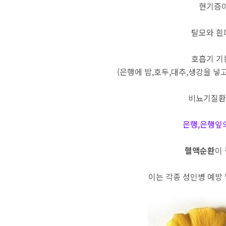
현기증이
탈모와 흰
호흡기 기
(은행에 밤,호두,대추,생강을 넣
비뇨기질환
은행,은행잎
혈액순환
이
이는 각종 성인병 예방