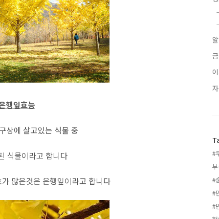
금
은행잎효능
구상에 살고있는 식물 중
T
#
된 식물이라고 합니다
부
효가 많은것은 은행잎이라고 합니다
#
#
#