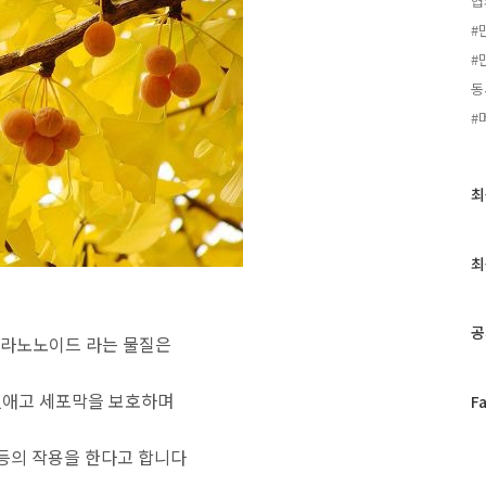
협
#
#
동
#
최
최
근
글
과
최
인
기
글
공
플라노노이드 라는 물질은
없애고 세포막을 보호하며
페
F
이
스
등의 작용을 한다고 합니다
북