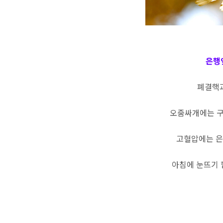
은행
폐결핵
오줌싸개에는 
고혈압에는 은
아침에 눈뜨기 