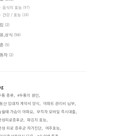
음식의 효능
(97)
건강 / 효능
(28)
알림
(2)
융,상식
(56)
이혼
(5)
자동차
(2)
ag
두통 종류,
#두통의 원인,
동산 임대차 계약서 양식,
아파트 관리비 납부,
숨쉴때 가슴이 아파요,
무직자 모바일 즉시대출,
만성피로증후군,
파김치 효능,
만성 피로 증후군 자가진단,
여주효능,