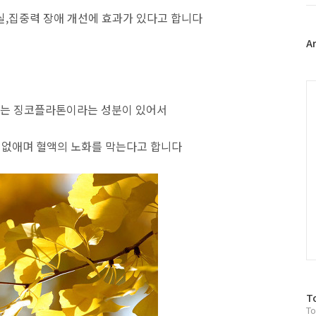
트
위
실,집중력 장애 개선에 효과가 있다고 합니다
터
플
A
러
그
인
C
로는 징코플라톤이라는 성분이 있어서
 없애며 혈액의 노화를 막는다고 합니다
방
T
To
문