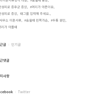
의이혼서류양식 다운,
#숨쉴때 통증,
만성피로 증후군 증상,
#머리가 아픈이유,
만성피로 증상,
태그를 입력해 주세요.,
사무소 이혼서류,
#숨쉴때 왼쪽가슴,
#두통 원인,
머리가 아플때,
근글
인기글
근댓글
지사항
acebook
Twitter