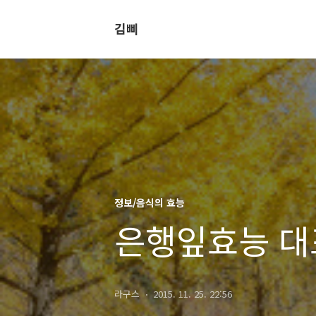
김삐
정보/음식의 효능
은행잎효능 대
라구스
2015. 11. 25. 22:56