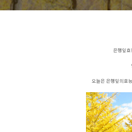
은행잎효
오늘은 은행잎의효능