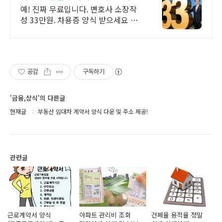
가세 포함 추가비용 없음
예! 진짜 무료입니다. 변호사 소장작
성 33만원. 차용증 양식 받으세요 접
수와 진행 방법도 함께 안내해 드립니
다. 본인 소송으로 진행하실 수 있습
니다
공감
구독하기
'금융,상식'의 다른글
현재글
부동산 임대차 계약서 양식 다운 및 주소 제공!
관련글
근로계약서 양식
아파트 관리비 조회
건폐율 용적율 정말