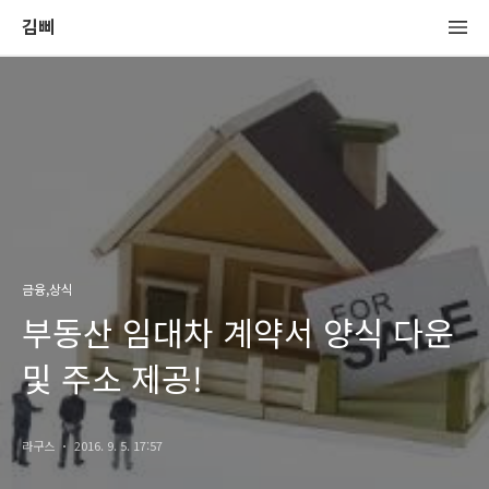
김삐
금융,상식
부동산 임대차 계약서 양식 다운
및 주소 제공!
라구스
2016. 9. 5. 17:57