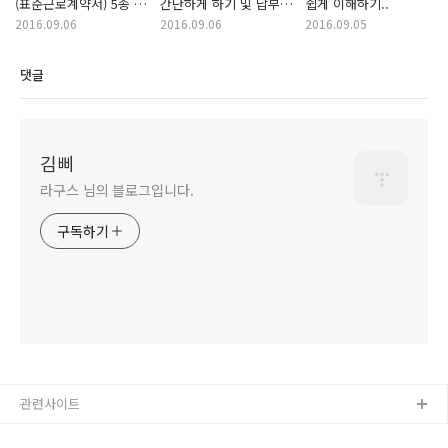
(표준근로계약서) 5종 -
간단하게 하기 및 납부
쉽게 이해하기..
찾는거 이거에요
혜택
2016.09.06
2016.09.06
2016.09.05
댓글
김삐
라구스 님의 블로그입니다.
구독하기
관련사이트