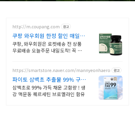
http://m.coupang.com
광고
쿠팡 와우회원 한정 할인 매일
오픈되는 와우회원 특가
쿠팡, 와우회원은 로켓배송 전 상품
무료배송 오늘주문 내일도착! 꼭 필요
한 제품은 쿠팡에서 더 저렴하게, 로
켓배송으로 더 빠르게!
https://smartstore.naver.com/mannyeonhaero
광고
파이토 삼백초 추출물 99% 구매
대란! 소량 재입고
삼백초로 99% 가득 채운 고함량 ! 생
강 맥문동 퀘르세틴 브로멜라인 함유