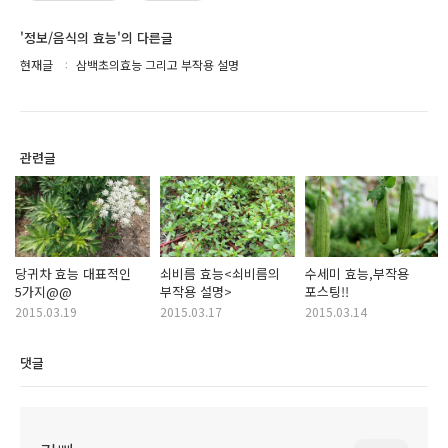
'정보/음식의 효능'의 다른글
현재글
삼백초의효능 그리고 부작용 설명
관련글
당귀차 효능 대표적인
쇠비름 효능<쇠비름의
수세미 효능,부작용
5가지@@
부작용 설명>
포스팅!!
2015.03.19
2015.03.17
2015.03.14
댓글