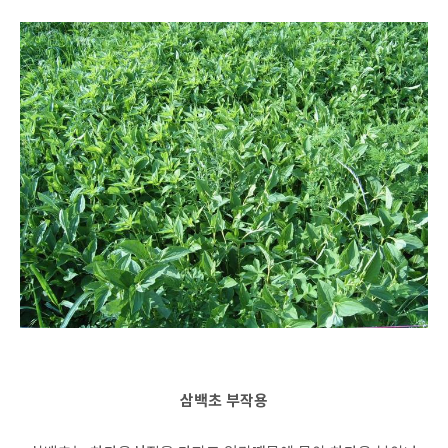
삼백초 부작용