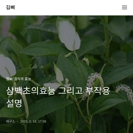
김삐
정보/음식의 효능
삼백초의효능 그리고 부작용
설명
라구스
2015. 3. 14. 17:08